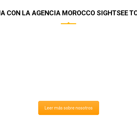
JA CON LA AGENCIA MOROCCO SIGHTSEE T
 empresa local de Tours, ofrece una amp
ara, paseo en camello… y muchas
más acti
stria turística.
Leer más sobre nosotros