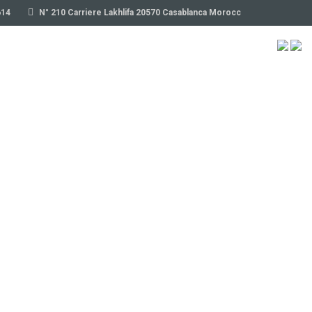
614
N° 210 Carriere Lakhlifa 20570 Casablanca Morocc
SIONES
PASEO EN CAMELLO
CONTACTO