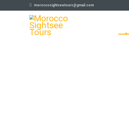
moroccosightseetours@gmail.com
INIC