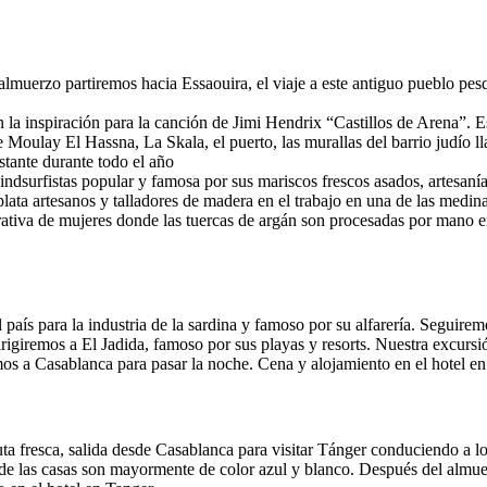
lmuerzo partiremos hacia Essaouira, el viaje a este antiguo pueblo pesq
la inspiración para la canción de Jimi Hendrix “Castillos de Arena”. 
ce Moulay El Hassna, La Skala, el puerto, las murallas del barrio judí
stante durante todo el año
dsurfistas popular y famosa por sus mariscos frescos asados, artesanía
lata artesanos y talladores de madera en el trabajo en una de las medi
rativa de mujeres donde las tuercas de argán son procesadas por mano e
aís para la industria de la sardina y famoso por su alfarería. Seguiremo
irigiremos a El Jadida, famoso por sus playas y resorts. Nuestra excursió
os a Casablanca para pasar la noche. Cena y alojamiento en el hotel e
a fresca, salida desde Casablanca para visitar Tánger conduciendo a lo 
nde las casas son mayormente de color azul y blanco. Después del almue