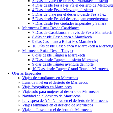
3 Días de viaje Desde Fes a Marrakech desierto
4 Días desde Fes a Fes vía el desierto de Merzoug
4 Dias desde Fez a Merzouga desierto
5 Días de viaje por el desierto desde Fez a Fez
5 Días desde Fes del desierto para experimentar
7 Días desde Fes ciudades imperiales y Sahara
Marruecos Rutas Desde Casablanca
7 Días de Casablanca a través de Fez a Marrakech
8 días desde Casablanca a Marrakech
9 días Casablanca Rabat Fes Marrakech
10 Días desde Casablanca y Marrakech a Merzou
Marruecos Rutas Desde Tangier
6 días desde Tánger a Marrakech
8 Días desde Tanger a desierto Merzouga
9 días desde Tánger aventura del norte
10 Días desde Tanger Grand Tour de Marruecos
Ofertas Especiales
Viajes de estudiantes en Marruecos
Luna de miel en el desierto de Marruecos
Viaje fotográfico en Marruecos
Viaje sólo para mujeres al desierto de Marruecos
Navidad en el desierto de Marruecos
La víspera de Año Nuevo en el desierto de Marruecos
Viajes familiares en el desierto de Marruecos
Viaje de Pascua en el desierto de Marruecos