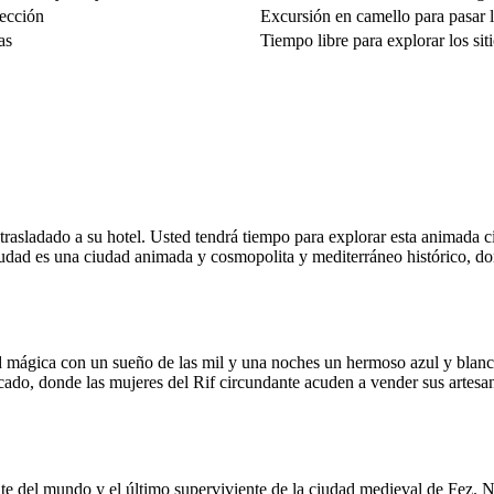
rección
Excursión en camello para pasar 
as
Tiempo libre para explorar los sit
 trasladado a su hotel. Usted tendrá tiempo para explorar esta animada ci
a ciudad es una ciudad animada y cosmopolita y mediterráneo histórico, d
 mágica con un sueño de las mil y una noches un hermoso azul y blanco
rcado, donde las mujeres del Rif circundante acuden a vender sus artes
e del mundo y el último superviviente de la ciudad medieval de Fez. N