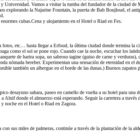
 y Universidad. Vamos a visitar la tumba del fundador de la ciudad de M
os explorando la Najarine Fountain, la puerta de Bab Boujloud, el anti
ad.
 enormes cubas.Cena y alojamiento en el Hotel o Riad en Fes.
a fotos, etc… hasta llegar a Erfoud, la última ciudad donde termina la c
ouga como el sol se pone rojo. Cuando cae la noche, escuchar los latid
anquete de harira sopa, un sabroso tagine (guiso de carne y verduras), c
 tienda nómada bereber. Experimentan una sensación de eternidad en el d
ponible también un albergue en el borde de las dunas.) Buenos zapatos
ípico desayuno sahara, paseo en camello de vuelta a su hotel para una d
d a Alnif donde el almuerzo está esperando. Seguir la carretera a trav
a y noche en el Hotel o Riad en Zagora.
con sus miles de palmeras, continúe a través de la plantación de la alde