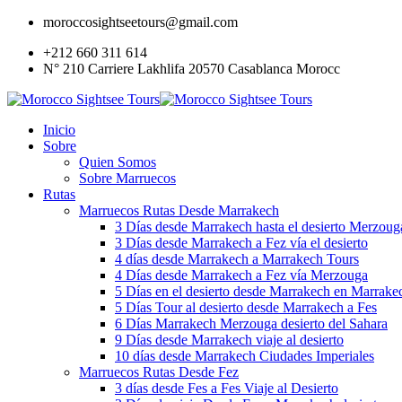
moroccosightseetours@gmail.com
+212 660 311 614
N° 210 Carriere Lakhlifa 20570 Casablanca Morocc
Inicio
Sobre
Quien Somos
Sobre Marruecos
Rutas
Marruecos Rutas Desde Marrakech
3 Días desde Marrakech hasta el desierto Merzoug
3 Días desde Marrakech a Fez vía el desierto
4 días desde Marrakech a Marrakech Tours
4 Días desde Marrakech a Fez vía Merzouga
5 Días en el desierto desde Marrakech en Marrake
5 Días Tour al desierto desde Marrakech a Fes
6 Días Marrakech Merzouga desierto del Sahara
9 Días desde Marrakech viaje al desierto
10 días desde Marrakech Ciudades Imperiales
Marruecos Rutas Desde Fez
3 días desde Fes a Fes Viaje al Desierto