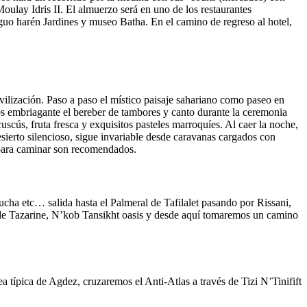
oulay Idris II. El almuerzo será en uno de los restaurantes
guo harén Jardines y museo Batha. En el camino de regreso al hotel,
ivilización. Paso a paso el místico paisaje sahariano como paseo en
os embriagante el bereber de tambores y canto durante la ceremonia
uscús, fruta fresca y exquisitos pasteles marroquíes. Al caer la noche,
esierto silencioso, sigue invariable desde caravanas cargados con
 para caminar son recomendados.
ucha etc… salida hasta el Palmeral de Tafilalet pasando por Rissani,
és de Tazarine, N’kob Tansikht oasis y desde aquí tomaremos un camino
a típica de Agdez, cruzaremos el Anti-Atlas a través de Tizi N’Tinifift