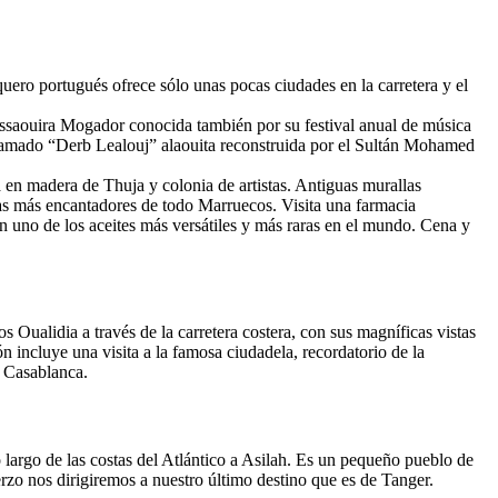
uero portugués ofrece sólo unas pocas ciudades en la carretera y el
Essaouira Mogador conocida también por su festival anual de música
o llamado “Derb Lealouj” alaouita reconstruida por el Sultán Mohamed
 en madera de Thuja y colonia de artistas. Antiguas murallas
nas más encantadores de todo Marruecos. Visita una farmacia
n uno de los aceites más versátiles y más raras en el mundo. Cena y
s Oualidia a través de la carretera costera, con sus magníficas vistas
n incluye una visita a la famosa ciudadela, recordatorio de la
n Casablanca.
largo de las costas del Atlántico a Asilah. Es un pequeño pueblo de
rzo nos dirigiremos a nuestro último destino que es de Tanger.