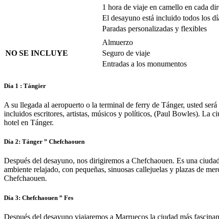
1 hora de viaje en camello en cada di
El desayuno está incluido todos los dí
Paradas personalizadas y flexibles
Almuerzo
NO SE INCLUYE
Seguro de viaje
Entradas a los monumentos
Día 1 : Tángier
A su llegada al aeropuerto o la terminal de ferry de Tánger, usted será
incluidos escritores, artistas, músicos y políticos, (Paul Bowles). L
hotel en Tánger.
Día 2: Tánger ” Chefchaouen
Después del desayuno, nos dirigiremos a Chefchaouen. Es una ciudad
ambiente relajado, con pequeñas, sinuosas callejuelas y plazas de me
Chefchaouen.
Día 3: Chefchaouen ” Fes
Después del desayuno viajaremos a Marruecos la ciudad más fascinant