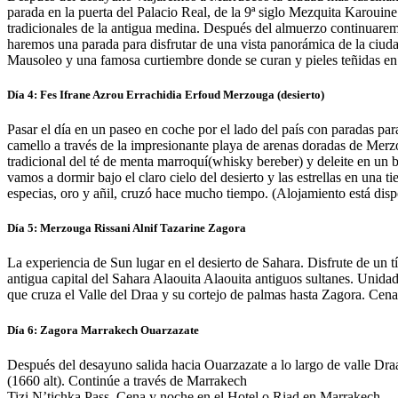
parada en la puerta del Palacio Real, de la 9ª siglo Mezquita Karouine
tradicionales de la antigua medina. Después del almuerzo continuarem
haremos una parada para disfrutar de una vista panorámica de la ciud
Mausoleo y una famosa curtiembre donde se curan y pieles teñidas en
Día 4: Fes Ifrane Azrou Errachidia Erfoud Merzouga (desierto)
Pasar el día en un paseo en coche por el lado del país con paradas par
camello a través de la impresionante playa de arenas doradas de Merz
tradicional del té de menta marroquí(whisky bereber) y deleite en un b
vamos a dormir bajo el claro cielo del desierto y las estrellas en una
especias, oro y añil, cruzó hace mucho tiempo. (Alojamiento está dis
Día 5: Merzouga Rissani Alnif Tazarine Zagora
La experiencia de Sun lugar en el desierto de Sahara. Disfrute de un t
antigua capital del Sahara Alaouita Alaouita antiguos sultanes. Unida
que cruza el Valle del Draa y su cortejo de palmas hasta Zagora. Cen
Día 6: Zagora Marrakech Ouarzazate
Después del desayuno salida hacia Ouarzazate a lo largo de valle Draa 
(1660 alt). Continúe a través de Marrakech
Tizi N’tichka Pass. Cena y noche en el Hotel o Riad en Marrakech.