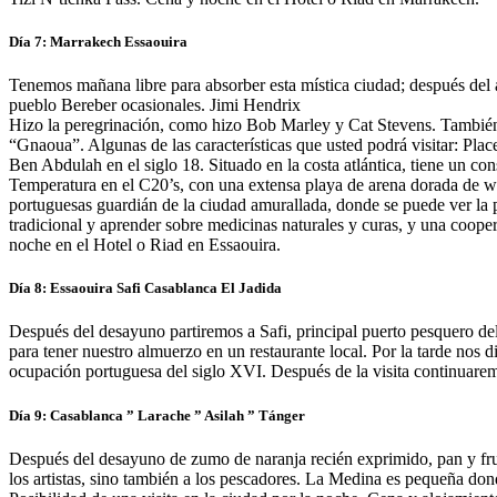
Día 7: Marrakech Essaouira
Tenemos mañana libre para absorber esta mística ciudad; después del a
pueblo Bereber ocasionales. Jimi Hendrix
Hizo la peregrinación, como hizo Bob Marley y Cat Stevens. También 
“Gnaoua”. Algunas de las características que usted podrá visitar: Pla
Ben Abdulah en el siglo 18. Situado en la costa atlántica, tiene un con
Temperatura en el C20’s, con una extensa playa de arena dorada de win
portuguesas guardián de la ciudad amurallada, donde se puede ver la p
tradicional y aprender sobre medicinas naturales y curas, y una coope
noche en el Hotel o Riad en Essaouira.
Día 8: Essaouira Safi Casablanca El Jadida
Después del desayuno partiremos a Safi, principal puerto pesquero del p
para tener nuestro almuerzo en un restaurante local. Por la tarde nos d
ocupación portuguesa del siglo XVI. Después de la visita continuarem
Día 9: Casablanca ” Larache ” Asilah ” Tánger
Después del desayuno de zumo de naranja recién exprimido, pan y frut
los artistas, sino también a los pescadores. La Medina es pequeña do